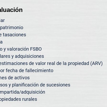
aluación
ar

patrimonio

e tasaciones

a

 y valoración FSBO

ares y adquisiciones

estimaciones de valor real de la propiedad (ARV)

or fecha de fallecimiento

es de activos

sos y planificación de sucesiones

mpartida/adquisición

opiedades rurales