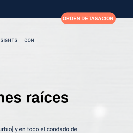
ORDEN DE TASACIÓN
NSIGHTS
CONTACTO
My Addresses
New Page
New
nes raíces
rbio] y en todo el condado de 