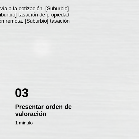
ia a la cotización, [Suburbio]
uburbio] tasación de propiedad
ión remota, [Suburbio] tasación
03
Presentar orden de
valoración
1 minuto