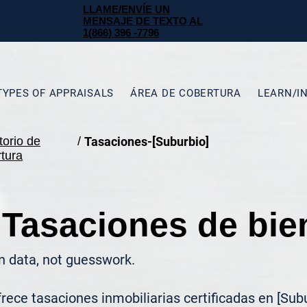
LLAME/ENVÍE UN
MENSAJE DE TEXTO AL
1(866) 396 -7796
TYPES OF APPRAISALS
ÁREA DE COBERTURA
LEARN/I
torio de
/
Tasaciones-[Suburbio]
tura
 Tasaciones de bie
n data, not guesswork.
ece tasaciones inmobiliarias certificadas en [Subu