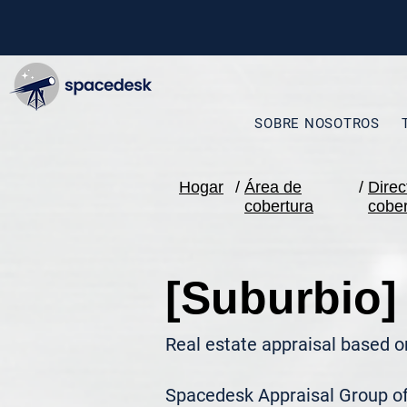
SOBRE NOSOTROS
Hogar
/
Área de
/
Direc
cobertura
cober
[Suburbio]
Real estate appraisal based o
Spacedesk Appraisal Group ofr