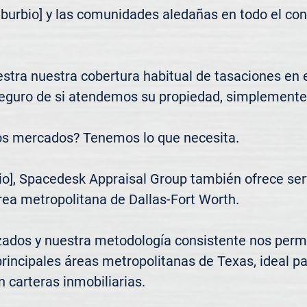
uburbio] y las comunidades aledañas en todo el co
tra nuestra cobertura habitual de tasaciones en el 
seguro de si atendemos su propiedad, simplemente 
os mercados? Tenemos lo que necesita.

o], Spacedesk Appraisal Group también ofrece servi
rea metropolitana de Dallas-Fort Worth.

zados y nuestra metodología consistente nos permi
principales áreas metropolitanas de Texas, ideal pa
n carteras inmobiliarias.