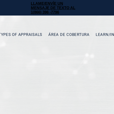
LLAME/ENVÍE UN
MENSAJE DE TEXTO AL
1(866) 396 -7796
TYPES OF APPRAISALS
ÁREA DE COBERTURA
LEARN/I