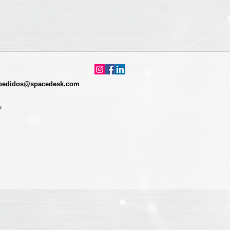
pedidos@spacedesk.com
s