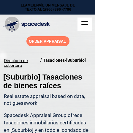
LLAME/ENVÍE UN MENSAJE DE
TEXTO AL 1(866) 396 -7796
ORDER APPRAISAL
/
Tasaciones-[Suburbio]
Directorio de
cobertura
[Suburbio] Tasaciones
de bienes raíces
Real estate appraisal based on data,
not guesswork.
Spacedesk Appraisal Group ofrece 
tasaciones inmobiliarias certificadas 
en [Suburbio] y en todo el condado de 