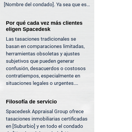
[Nombre del condado]. Ya sea que esté 
liquidando una herencia, preparándose 
para la venta de una propiedad, 
Por qué cada vez más clientes
dividiendo bienes en un divorcio, 
eligen Spacedesk
protestando sus impuestos o 
Las tasaciones tradicionales se 
simplemente quiera saber cuánto 
basan en comparaciones limitadas, 
capital tiene, ofrecemos tasaciones 
herramientas obsoletas y ajustes 
claras y justificables que le ayudan a 
subjetivos que pueden generar 
evitar costosos errores y a avanzar con 
confusión, desacuerdos o costosos 
confianza.

contratiempos, especialmente en 
situaciones legales o urgentes.

Apoyamos a propietarios, abogados, 
agentes e inversionistas que confían 
En Spacedesk, utilizamos datos de 
en valores inmobiliarios precisos para 
Filosofía de servicio
mercado más amplios, registros 
tomar decisiones informadas y reducir 
Spacedesk Appraisal Group ofrece 
verificados y técnicas de modelado 
el riesgo donde más importa.
tasaciones inmobiliarias certificadas 
probadas para generar resultados 
en [Suburbio] y en todo el condado 
claros y consistentes que usted 