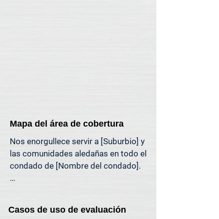
mercado.

Si necesita una visita presencial a su 
propiedad (por motivos legales, 
específicos de la propiedad o 
personales), ofrecemos asistencia 
en tasaciones presenciales en toda 
la región de [región].
Mapa del área de cobertura
Nos enorgullece servir a [Suburbio] y 
las comunidades aledañas en todo el 
condado de [Nombre del condado].

El mapa a continuación muestra 
nuestra cobertura habitual de 
Casos de uso de evaluación
tasaciones en el área de [Suburbio]. 