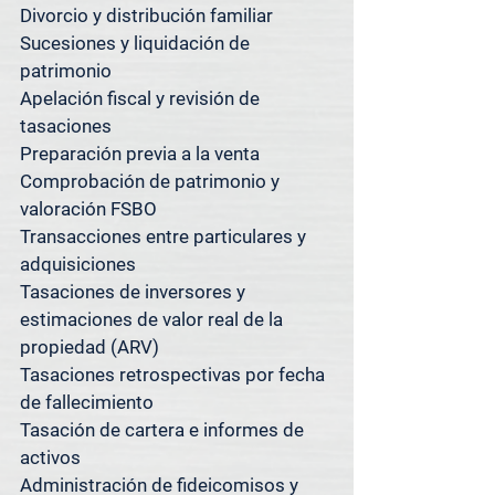
Divorcio y distribución familiar

Si se encuentra cerca y no está 
Sucesiones y liquidación de 
seguro de si atendemos su 
patrimonio

propiedad, simplemente pregunte; 
Apelación fiscal y revisión de 
con gusto le confirmaremos.

tasaciones

¿Tiene propiedades en varios 
Preparación previa a la venta

mercados? Tenemos lo que 
Comprobación de patrimonio y 
necesita.

valoración FSBO

Transacciones entre particulares y 
Además de servir a [Suburbio], 
adquisiciones

Spacedesk Appraisal Group también 
Tasaciones de inversores y 
ofrece servicios de tasación en 
estimaciones de valor real de la 
Austin, San Antonio, Houston y el 
propiedad (ARV)

área metropolitana de Dallas-Fort 
Tasaciones retrospectivas por fecha 
Worth.

de fallecimiento

Tasación de cartera e informes de 
Nuestros sistemas centralizados y 
activos

nuestra metodología consistente 
Administración de fideicomisos y 
nos permiten ofrecer tasaciones 