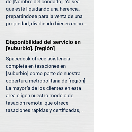
de [Nombre del condado]. Ya sea 
puede respaldar. Es una tasación 
que esté liquidando una herencia, 
inmobiliaria diseñada para las 
preparándose para la venta de una 
decisiones de hoy, no para los 
propiedad, dividiendo bienes en un 
métodos de ayer.

divorcio, protestando sus impuestos 
o simplemente quiera saber cuánto 
Porque decisiones tan importantes 
Disponibilidad del servicio en
capital tiene, ofrecemos tasaciones 
como esta deben basarse en datos, 
[suburbio], [región]
claras y justificables que le ayudan a 
no en la mejor estimación.
Spacedesk ofrece asistencia 
evitar costosos errores y a avanzar 
completa en tasaciones en 
con confianza.

[suburbio] como parte de nuestra 
cobertura metropolitana de [región]. 
Apoyamos a propietarios, abogados, 
La mayoría de los clientes en esta 
agentes e inversionistas que confían 
área eligen nuestro modelo de 
en valores inmobiliarios precisos 
tasación remota, que ofrece 
para tomar decisiones informadas y 
tasaciones rápidas y certificadas, 
reducir el riesgo donde más importa.
respaldadas por datos de MLS, 
registros públicos y análisis de 