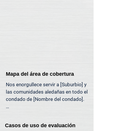
mercado.

Si necesita una visita presencial a su 
propiedad (por motivos legales, 
específicos de la propiedad o 
personales), ofrecemos asistencia 
en tasaciones presenciales en toda 
la región de [región].
Mapa del área de cobertura
Nos enorgullece servir a [Suburbio] y 
las comunidades aledañas en todo el 
condado de [Nombre del condado].

El mapa a continuación muestra 
nuestra cobertura habitual de 
Casos de uso de evaluación
tasaciones en el área de [Suburbio]. 