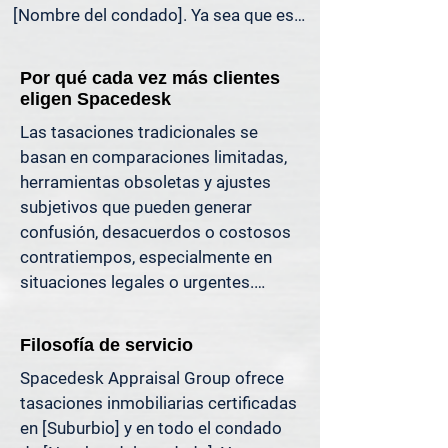
[Nombre del condado]. Ya sea que esté 
liquidando una herencia, preparándose 
para la venta de una propiedad, 
Por qué cada vez más clientes
dividiendo bienes en un divorcio, 
eligen Spacedesk
protestando sus impuestos o 
Las tasaciones tradicionales se 
simplemente quiera saber cuánto 
basan en comparaciones limitadas, 
capital tiene, ofrecemos tasaciones 
herramientas obsoletas y ajustes 
claras y justificables que le ayudan a 
subjetivos que pueden generar 
evitar costosos errores y a avanzar con 
confusión, desacuerdos o costosos 
confianza.

contratiempos, especialmente en 
situaciones legales o urgentes.

Apoyamos a propietarios, abogados, 
agentes e inversionistas que confían 
En Spacedesk, utilizamos datos de 
en valores inmobiliarios precisos para 
Filosofía de servicio
mercado más amplios, registros 
tomar decisiones informadas y reducir 
Spacedesk Appraisal Group ofrece 
verificados y técnicas de modelado 
el riesgo donde más importa.
tasaciones inmobiliarias certificadas 
probadas para generar resultados 
en [Suburbio] y en todo el condado 
claros y consistentes que usted 