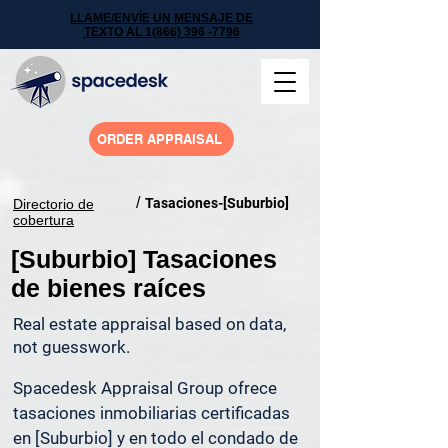
LLAME/ENVÍE UN MENSAJE DE
TEXTO AL 1(866) 396 -7796
ORDER APPRAISAL
/
Tasaciones-[Suburbio]
Directorio de
cobertura
[Suburbio] Tasaciones
de bienes raíces
Real estate appraisal based on data,
not guesswork.
Spacedesk Appraisal Group ofrece 
tasaciones inmobiliarias certificadas 
en [Suburbio] y en todo el condado de 