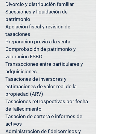
Divorcio y distribución familiar

Si se encuentra cerca y no está 
Sucesiones y liquidación de 
seguro de si atendemos su 
patrimonio

propiedad, simplemente pregunte; 
Apelación fiscal y revisión de 
con gusto le confirmaremos.

tasaciones

¿Tiene propiedades en varios 
Preparación previa a la venta

mercados? Tenemos lo que 
Comprobación de patrimonio y 
necesita.

valoración FSBO

Transacciones entre particulares y 
Además de servir a [Suburbio], 
adquisiciones

Spacedesk Appraisal Group también 
Tasaciones de inversores y 
ofrece servicios de tasación en 
estimaciones de valor real de la 
Austin, San Antonio, Houston y el 
propiedad (ARV)

área metropolitana de Dallas-Fort 
Tasaciones retrospectivas por fecha 
Worth.

de fallecimiento

Tasación de cartera e informes de 
Nuestros sistemas centralizados y 
activos

nuestra metodología consistente 
Administración de fideicomisos y 
nos permiten ofrecer tasaciones 