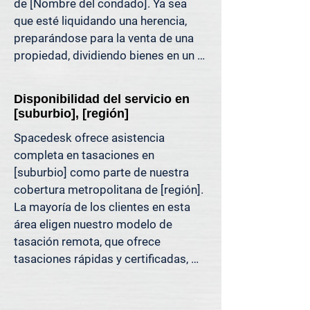
de [Nombre del condado]. Ya sea 
puede respaldar. Es una tasación 
que esté liquidando una herencia, 
inmobiliaria diseñada para las 
preparándose para la venta de una 
decisiones de hoy, no para los 
propiedad, dividiendo bienes en un 
métodos de ayer.

divorcio, protestando sus impuestos 
o simplemente quiera saber cuánto 
Porque decisiones tan importantes 
Disponibilidad del servicio en
capital tiene, ofrecemos tasaciones 
como esta deben basarse en datos, 
[suburbio], [región]
claras y justificables que le ayudan a 
no en la mejor estimación.
Spacedesk ofrece asistencia 
evitar costosos errores y a avanzar 
completa en tasaciones en 
con confianza.

[suburbio] como parte de nuestra 
cobertura metropolitana de [región]. 
Apoyamos a propietarios, abogados, 
La mayoría de los clientes en esta 
agentes e inversionistas que confían 
área eligen nuestro modelo de 
en valores inmobiliarios precisos 
tasación remota, que ofrece 
para tomar decisiones informadas y 
tasaciones rápidas y certificadas, 
reducir el riesgo donde más importa.
respaldadas por datos de MLS, 
registros públicos y análisis de 