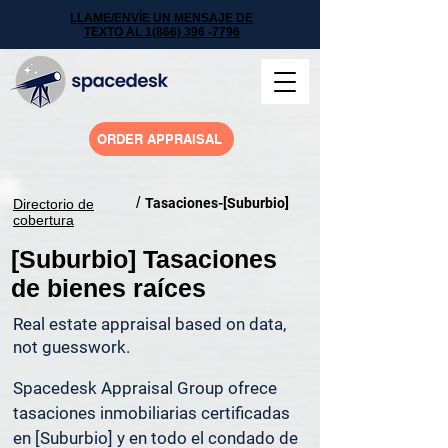
LLAME/ENVÍE UN MENSAJE DE
TEXTO AL 1(866) 396 -7796
ORDER APPRAISAL
/
Tasaciones-[Suburbio]
Directorio de
cobertura
[Suburbio] Tasaciones
de bienes raíces
Real estate appraisal based on data,
not guesswork.
Spacedesk Appraisal Group ofrece 
tasaciones inmobiliarias certificadas 
en [Suburbio] y en todo el condado de 