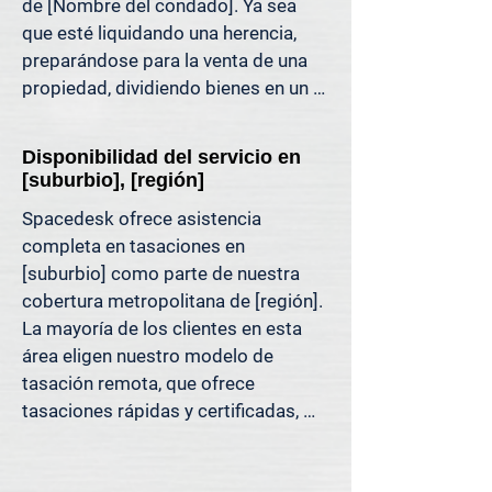
de [Nombre del condado]. Ya sea 
puede respaldar. Es una tasación 
que esté liquidando una herencia, 
inmobiliaria diseñada para las 
preparándose para la venta de una 
decisiones de hoy, no para los 
propiedad, dividiendo bienes en un 
métodos de ayer.

divorcio, protestando sus impuestos 
o simplemente quiera saber cuánto 
Porque decisiones tan importantes 
Disponibilidad del servicio en
capital tiene, ofrecemos tasaciones 
como esta deben basarse en datos, 
[suburbio], [región]
claras y justificables que le ayudan a 
no en la mejor estimación.
Spacedesk ofrece asistencia 
evitar costosos errores y a avanzar 
completa en tasaciones en 
con confianza.

[suburbio] como parte de nuestra 
cobertura metropolitana de [región]. 
Apoyamos a propietarios, abogados, 
La mayoría de los clientes en esta 
agentes e inversionistas que confían 
área eligen nuestro modelo de 
en valores inmobiliarios precisos 
tasación remota, que ofrece 
para tomar decisiones informadas y 
tasaciones rápidas y certificadas, 
reducir el riesgo donde más importa.
respaldadas por datos de MLS, 
registros públicos y análisis de 