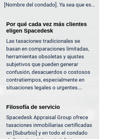
[Nombre del condado]. Ya sea que esté 
liquidando una herencia, preparándose 
para la venta de una propiedad, 
Por qué cada vez más clientes
dividiendo bienes en un divorcio, 
eligen Spacedesk
protestando sus impuestos o 
Las tasaciones tradicionales se 
simplemente quiera saber cuánto 
basan en comparaciones limitadas, 
capital tiene, ofrecemos tasaciones 
herramientas obsoletas y ajustes 
claras y justificables que le ayudan a 
subjetivos que pueden generar 
evitar costosos errores y a avanzar con 
confusión, desacuerdos o costosos 
confianza.

contratiempos, especialmente en 
situaciones legales o urgentes.

Apoyamos a propietarios, abogados, 
agentes e inversionistas que confían 
En Spacedesk, utilizamos datos de 
en valores inmobiliarios precisos para 
Filosofía de servicio
mercado más amplios, registros 
tomar decisiones informadas y reducir 
Spacedesk Appraisal Group ofrece 
verificados y técnicas de modelado 
el riesgo donde más importa.
tasaciones inmobiliarias certificadas 
probadas para generar resultados 
en [Suburbio] y en todo el condado 
claros y consistentes que usted 