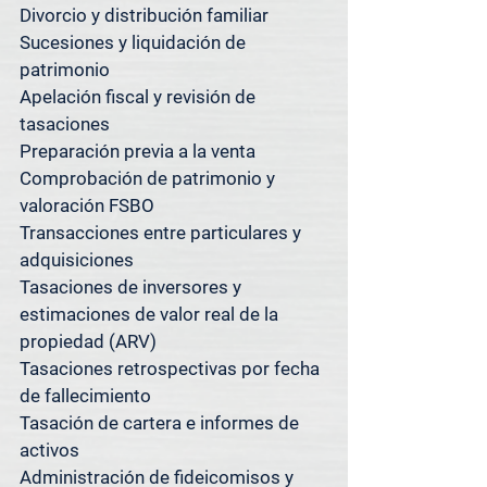
Divorcio y distribución familiar

Si se encuentra cerca y no está 
Sucesiones y liquidación de 
seguro de si atendemos su 
patrimonio

propiedad, simplemente pregunte; 
Apelación fiscal y revisión de 
con gusto le confirmaremos.

tasaciones

¿Tiene propiedades en varios 
Preparación previa a la venta

mercados? Tenemos lo que 
Comprobación de patrimonio y 
necesita.

valoración FSBO

Transacciones entre particulares y 
Además de servir a [Suburbio], 
adquisiciones

Spacedesk Appraisal Group también 
Tasaciones de inversores y 
ofrece servicios de tasación en 
estimaciones de valor real de la 
Austin, San Antonio, Houston y el 
propiedad (ARV)

área metropolitana de Dallas-Fort 
Tasaciones retrospectivas por fecha 
Worth.

de fallecimiento

Tasación de cartera e informes de 
Nuestros sistemas centralizados y 
activos

nuestra metodología consistente 
Administración de fideicomisos y 
nos permiten ofrecer tasaciones 