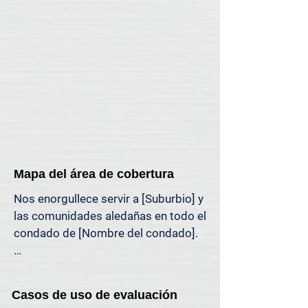
mercado.

Si necesita una visita presencial a su 
propiedad (por motivos legales, 
específicos de la propiedad o 
personales), ofrecemos asistencia 
en tasaciones presenciales en toda 
la región de [región].
Mapa del área de cobertura
Nos enorgullece servir a [Suburbio] y 
las comunidades aledañas en todo el 
condado de [Nombre del condado].

El mapa a continuación muestra 
nuestra cobertura habitual de 
Casos de uso de evaluación
tasaciones en el área de [Suburbio]. 