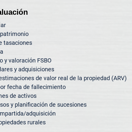
aluación
ar

patrimonio

e tasaciones

a

 y valoración FSBO

ares y adquisiciones

estimaciones de valor real de la propiedad (ARV)

or fecha de fallecimiento

es de activos

sos y planificación de sucesiones

mpartida/adquisición

opiedades rurales