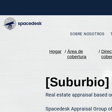
SOBRE NOSOTROS
Hogar
/
Área de
/
Direc
cobertura
cober
[Suburbio]
Real estate appraisal based o
Spacedesk Appraisal Group ofr