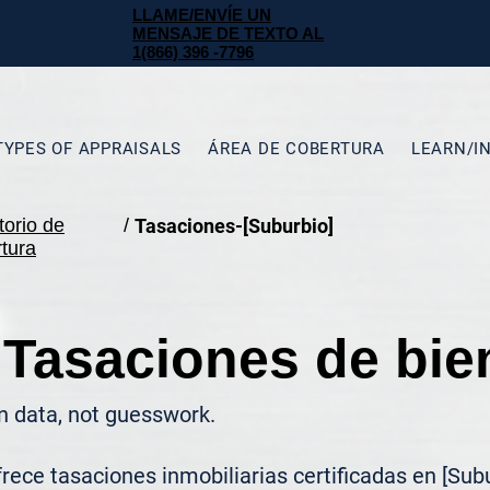
LLAME/ENVÍE UN
MENSAJE DE TEXTO AL
1(866) 396 -7796
TYPES OF APPRAISALS
ÁREA DE COBERTURA
LEARN/I
torio de
/
Tasaciones-[Suburbio]
tura
 Tasaciones de bie
n data, not guesswork.
ece tasaciones inmobiliarias certificadas en [Subu