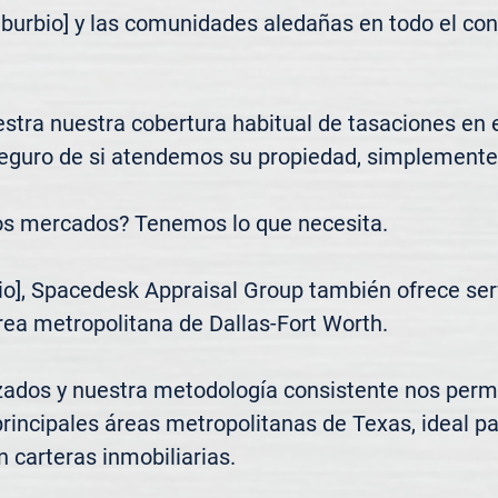
uburbio] y las comunidades aledañas en todo el co
tra nuestra cobertura habitual de tasaciones en el 
seguro de si atendemos su propiedad, simplemente 
os mercados? Tenemos lo que necesita.

o], Spacedesk Appraisal Group también ofrece servi
rea metropolitana de Dallas-Fort Worth.

zados y nuestra metodología consistente nos permi
principales áreas metropolitanas de Texas, ideal pa
n carteras inmobiliarias.