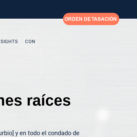
ORDEN DE TASACIÓN
NSIGHTS
CONTACTO
My Addresses
New Page
New
nes raíces
rbio] y en todo el condado de 