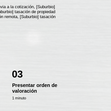
ia a la cotización, [Suburbio]
uburbio] tasación de propiedad
ión remota, [Suburbio] tasación
03
Presentar orden de
valoración
1 minuto