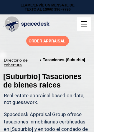
LLAME/ENVÍE UN MENSAJE DE
TEXTO AL 1(866) 396 -7796
ORDER APPRAISAL
/
Tasaciones-[Suburbio]
Directorio de
cobertura
[Suburbio] Tasaciones
de bienes raíces
Real estate appraisal based on data,
not guesswork.
Spacedesk Appraisal Group ofrece 
tasaciones inmobiliarias certificadas 
en [Suburbio] y en todo el condado de 