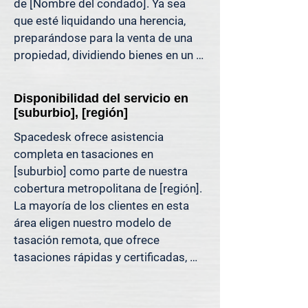
de [Nombre del condado]. Ya sea 
puede respaldar. Es una tasación 
que esté liquidando una herencia, 
inmobiliaria diseñada para las 
preparándose para la venta de una 
decisiones de hoy, no para los 
propiedad, dividiendo bienes en un 
métodos de ayer.

divorcio, protestando sus impuestos 
o simplemente quiera saber cuánto 
Porque decisiones tan importantes 
Disponibilidad del servicio en
capital tiene, ofrecemos tasaciones 
como esta deben basarse en datos, 
[suburbio], [región]
claras y justificables que le ayudan a 
no en la mejor estimación.
Spacedesk ofrece asistencia 
evitar costosos errores y a avanzar 
completa en tasaciones en 
con confianza.

[suburbio] como parte de nuestra 
cobertura metropolitana de [región]. 
Apoyamos a propietarios, abogados, 
La mayoría de los clientes en esta 
agentes e inversionistas que confían 
área eligen nuestro modelo de 
en valores inmobiliarios precisos 
tasación remota, que ofrece 
para tomar decisiones informadas y 
tasaciones rápidas y certificadas, 
reducir el riesgo donde más importa.
respaldadas por datos de MLS, 
registros públicos y análisis de 