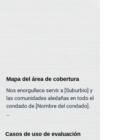
mercado.

Si necesita una visita presencial a su 
propiedad (por motivos legales, 
específicos de la propiedad o 
personales), ofrecemos asistencia 
en tasaciones presenciales en toda 
la región de [región].
Mapa del área de cobertura
Nos enorgullece servir a [Suburbio] y 
las comunidades aledañas en todo el 
condado de [Nombre del condado].

El mapa a continuación muestra 
nuestra cobertura habitual de 
Casos de uso de evaluación
tasaciones en el área de [Suburbio]. 