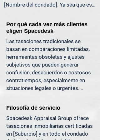
[Nombre del condado]. Ya sea que esté 
liquidando una herencia, preparándose 
para la venta de una propiedad, 
Por qué cada vez más clientes
dividiendo bienes en un divorcio, 
eligen Spacedesk
protestando sus impuestos o 
Las tasaciones tradicionales se 
simplemente quiera saber cuánto 
basan en comparaciones limitadas, 
capital tiene, ofrecemos tasaciones 
herramientas obsoletas y ajustes 
claras y justificables que le ayudan a 
subjetivos que pueden generar 
evitar costosos errores y a avanzar con 
confusión, desacuerdos o costosos 
confianza.

contratiempos, especialmente en 
situaciones legales o urgentes.

Apoyamos a propietarios, abogados, 
agentes e inversionistas que confían 
En Spacedesk, utilizamos datos de 
en valores inmobiliarios precisos para 
Filosofía de servicio
mercado más amplios, registros 
tomar decisiones informadas y reducir 
Spacedesk Appraisal Group ofrece 
verificados y técnicas de modelado 
el riesgo donde más importa.
tasaciones inmobiliarias certificadas 
probadas para generar resultados 
en [Suburbio] y en todo el condado 
claros y consistentes que usted 