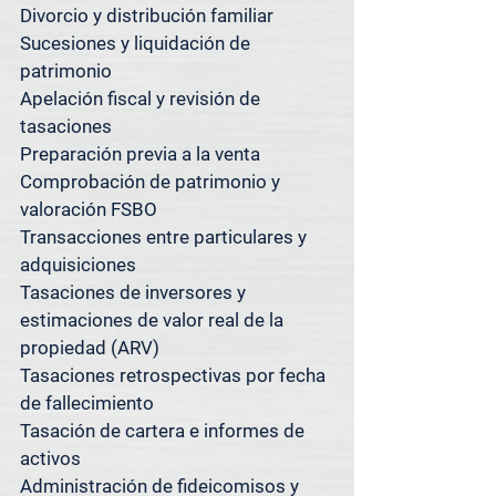
Divorcio y distribución familiar

Si se encuentra cerca y no está 
Sucesiones y liquidación de 
seguro de si atendemos su 
patrimonio

propiedad, simplemente pregunte; 
Apelación fiscal y revisión de 
con gusto le confirmaremos.

tasaciones

¿Tiene propiedades en varios 
Preparación previa a la venta

mercados? Tenemos lo que 
Comprobación de patrimonio y 
necesita.

valoración FSBO

Transacciones entre particulares y 
Además de servir a [Suburbio], 
adquisiciones

Spacedesk Appraisal Group también 
Tasaciones de inversores y 
ofrece servicios de tasación en 
estimaciones de valor real de la 
Austin, San Antonio, Houston y el 
propiedad (ARV)

área metropolitana de Dallas-Fort 
Tasaciones retrospectivas por fecha 
Worth.

de fallecimiento

Tasación de cartera e informes de 
Nuestros sistemas centralizados y 
activos

nuestra metodología consistente 
Administración de fideicomisos y 
nos permiten ofrecer tasaciones 