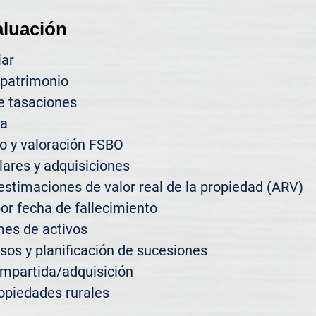
aluación
ar

patrimonio

e tasaciones

a

 y valoración FSBO

ares y adquisiciones

estimaciones de valor real de la propiedad (ARV)

or fecha de fallecimiento

es de activos

sos y planificación de sucesiones

mpartida/adquisición

opiedades rurales