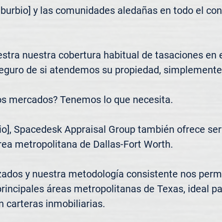
uburbio] y las comunidades aledañas en todo el co
tra nuestra cobertura habitual de tasaciones en el 
seguro de si atendemos su propiedad, simplemente 
os mercados? Tenemos lo que necesita.

o], Spacedesk Appraisal Group también ofrece servi
rea metropolitana de Dallas-Fort Worth.

zados y nuestra metodología consistente nos permi
principales áreas metropolitanas de Texas, ideal pa
n carteras inmobiliarias.