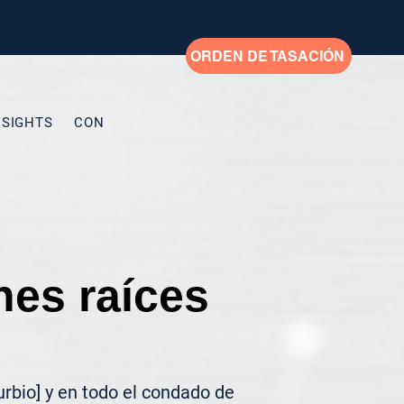
ORDEN DE TASACIÓN
NSIGHTS
CONTACTO
My Addresses
New Page
New
nes raíces
rbio] y en todo el condado de 