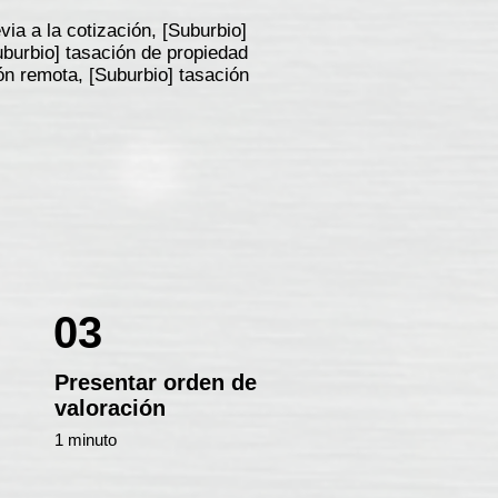
ia a la cotización, [Suburbio]
uburbio] tasación de propiedad
ión remota, [Suburbio] tasación
03
Presentar orden de
valoración
1 minuto