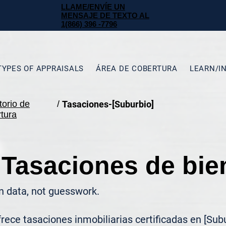
LLAME/ENVÍE UN
MENSAJE DE TEXTO AL
1(866) 396 -7796
TYPES OF APPRAISALS
ÁREA DE COBERTURA
LEARN/I
torio de
/
Tasaciones-[Suburbio]
tura
 Tasaciones de bie
n data, not guesswork.
ece tasaciones inmobiliarias certificadas en [Subu