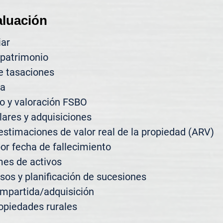
aluación
ar

patrimonio

e tasaciones

a

 y valoración FSBO

ares y adquisiciones

estimaciones de valor real de la propiedad (ARV)

or fecha de fallecimiento

es de activos

sos y planificación de sucesiones

mpartida/adquisición

opiedades rurales