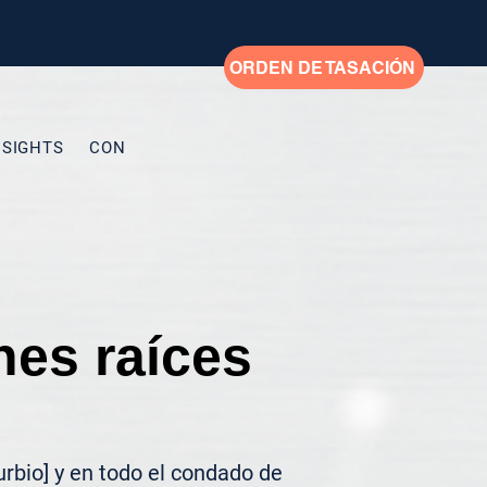
ORDEN DE TASACIÓN
NSIGHTS
CONTACTO
My Addresses
New Page
New
nes raíces
rbio] y en todo el condado de 