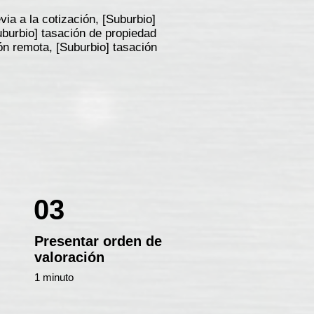
ia a la cotización, [Suburbio]
uburbio] tasación de propiedad
ión remota, [Suburbio] tasación
03
Presentar orden de
valoración
1 minuto