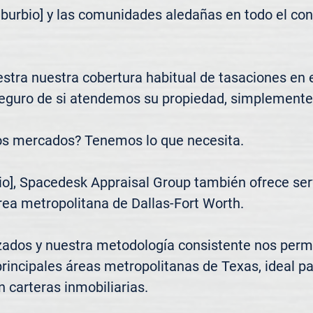
uburbio] y las comunidades aledañas en todo el co
tra nuestra cobertura habitual de tasaciones en el 
seguro de si atendemos su propiedad, simplemente 
os mercados? Tenemos lo que necesita.

o], Spacedesk Appraisal Group también ofrece servi
rea metropolitana de Dallas-Fort Worth.

zados y nuestra metodología consistente nos permi
principales áreas metropolitanas de Texas, ideal pa
n carteras inmobiliarias.