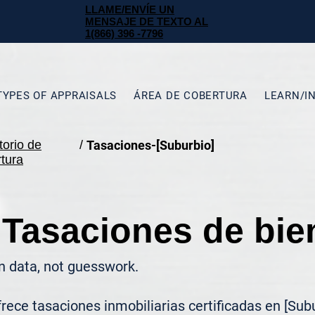
LLAME/ENVÍE UN
MENSAJE DE TEXTO AL
1(866) 396 -7796
TYPES OF APPRAISALS
ÁREA DE COBERTURA
LEARN/I
torio de
/
Tasaciones-[Suburbio]
tura
 Tasaciones de bie
n data, not guesswork.
ece tasaciones inmobiliarias certificadas en [Subu