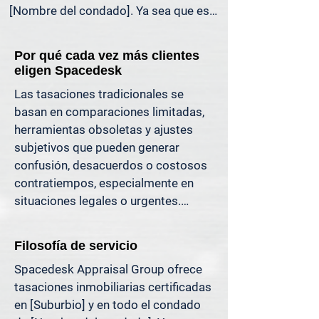
[Nombre del condado]. Ya sea que esté 
liquidando una herencia, preparándose 
para la venta de una propiedad, 
Por qué cada vez más clientes
dividiendo bienes en un divorcio, 
eligen Spacedesk
protestando sus impuestos o 
Las tasaciones tradicionales se 
simplemente quiera saber cuánto 
basan en comparaciones limitadas, 
capital tiene, ofrecemos tasaciones 
herramientas obsoletas y ajustes 
claras y justificables que le ayudan a 
subjetivos que pueden generar 
evitar costosos errores y a avanzar con 
confusión, desacuerdos o costosos 
confianza.

contratiempos, especialmente en 
situaciones legales o urgentes.

Apoyamos a propietarios, abogados, 
agentes e inversionistas que confían 
En Spacedesk, utilizamos datos de 
en valores inmobiliarios precisos para 
Filosofía de servicio
mercado más amplios, registros 
tomar decisiones informadas y reducir 
Spacedesk Appraisal Group ofrece 
verificados y técnicas de modelado 
el riesgo donde más importa.
tasaciones inmobiliarias certificadas 
probadas para generar resultados 
en [Suburbio] y en todo el condado 
claros y consistentes que usted 