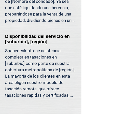
de [Nombre del condado]. Ya sea 
puede respaldar. Es una tasación 
que esté liquidando una herencia, 
inmobiliaria diseñada para las 
preparándose para la venta de una 
decisiones de hoy, no para los 
propiedad, dividiendo bienes en un 
métodos de ayer.

divorcio, protestando sus impuestos 
o simplemente quiera saber cuánto 
Porque decisiones tan importantes 
Disponibilidad del servicio en
capital tiene, ofrecemos tasaciones 
como esta deben basarse en datos, 
[suburbio], [región]
claras y justificables que le ayudan a 
no en la mejor estimación.
Spacedesk ofrece asistencia 
evitar costosos errores y a avanzar 
completa en tasaciones en 
con confianza.

[suburbio] como parte de nuestra 
cobertura metropolitana de [región]. 
Apoyamos a propietarios, abogados, 
La mayoría de los clientes en esta 
agentes e inversionistas que confían 
área eligen nuestro modelo de 
en valores inmobiliarios precisos 
tasación remota, que ofrece 
para tomar decisiones informadas y 
tasaciones rápidas y certificadas, 
reducir el riesgo donde más importa.
respaldadas por datos de MLS, 
registros públicos y análisis de 