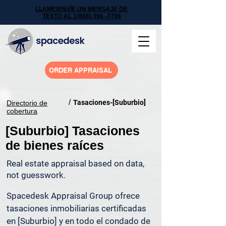
LLAME/ENVÍE UN MENSAJE DE
TEXTO AL 1(866) 396 -7796
ORDER APPRAISAL
/
Tasaciones-[Suburbio]
Directorio de
cobertura
[Suburbio] Tasaciones
de bienes raíces
Real estate appraisal based on data,
not guesswork.
Spacedesk Appraisal Group ofrece 
tasaciones inmobiliarias certificadas 
en [Suburbio] y en todo el condado de 