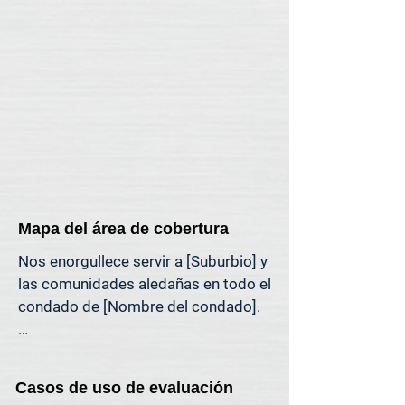
mercado.

Si necesita una visita presencial a su 
propiedad (por motivos legales, 
específicos de la propiedad o 
personales), ofrecemos asistencia 
en tasaciones presenciales en toda 
la región de [región].
Mapa del área de cobertura
Nos enorgullece servir a [Suburbio] y 
las comunidades aledañas en todo el 
condado de [Nombre del condado].

El mapa a continuación muestra 
nuestra cobertura habitual de 
Casos de uso de evaluación
tasaciones en el área de [Suburbio]. 