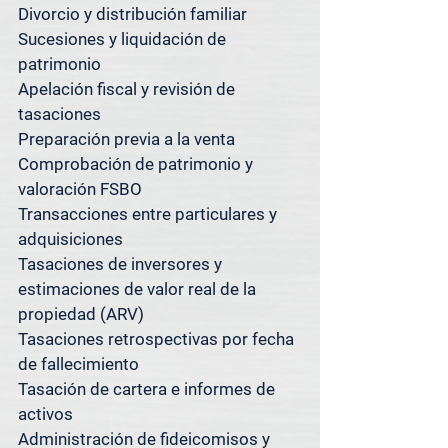
Divorcio y distribución familiar

Si se encuentra cerca y no está 
Sucesiones y liquidación de 
seguro de si atendemos su 
patrimonio

propiedad, simplemente pregunte; 
Apelación fiscal y revisión de 
con gusto le confirmaremos.

tasaciones

¿Tiene propiedades en varios 
Preparación previa a la venta

mercados? Tenemos lo que 
Comprobación de patrimonio y 
necesita.

valoración FSBO

Transacciones entre particulares y 
Además de servir a [Suburbio], 
adquisiciones

Spacedesk Appraisal Group también 
Tasaciones de inversores y 
ofrece servicios de tasación en 
estimaciones de valor real de la 
Austin, San Antonio, Houston y el 
propiedad (ARV)

área metropolitana de Dallas-Fort 
Tasaciones retrospectivas por fecha 
Worth.

de fallecimiento

Tasación de cartera e informes de 
Nuestros sistemas centralizados y 
activos

nuestra metodología consistente 
Administración de fideicomisos y 
nos permiten ofrecer tasaciones 