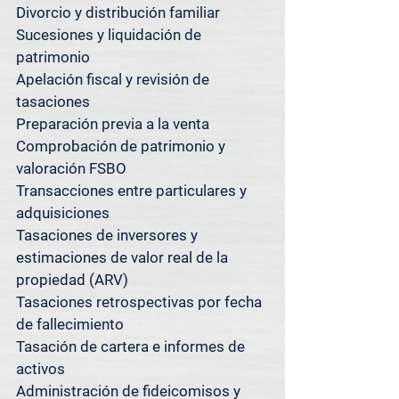
Divorcio y distribución familiar

Si se encuentra cerca y no está 
Sucesiones y liquidación de 
seguro de si atendemos su 
patrimonio

propiedad, simplemente pregunte; 
Apelación fiscal y revisión de 
con gusto le confirmaremos.

tasaciones

¿Tiene propiedades en varios 
Preparación previa a la venta

mercados? Tenemos lo que 
Comprobación de patrimonio y 
necesita.

valoración FSBO

Transacciones entre particulares y 
Además de servir a [Suburbio], 
adquisiciones

Spacedesk Appraisal Group también 
Tasaciones de inversores y 
ofrece servicios de tasación en 
estimaciones de valor real de la 
Austin, San Antonio, Houston y el 
propiedad (ARV)

área metropolitana de Dallas-Fort 
Tasaciones retrospectivas por fecha 
Worth.

de fallecimiento

Tasación de cartera e informes de 
Nuestros sistemas centralizados y 
activos

nuestra metodología consistente 
Administración de fideicomisos y 
nos permiten ofrecer tasaciones 