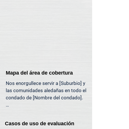
mercado.

Si necesita una visita presencial a su 
propiedad (por motivos legales, 
específicos de la propiedad o 
personales), ofrecemos asistencia 
en tasaciones presenciales en toda 
la región de [región].
Mapa del área de cobertura
Nos enorgullece servir a [Suburbio] y 
las comunidades aledañas en todo el 
condado de [Nombre del condado].

El mapa a continuación muestra 
nuestra cobertura habitual de 
Casos de uso de evaluación
tasaciones en el área de [Suburbio]. 