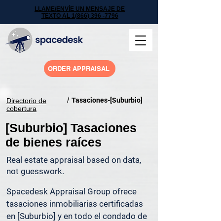
LLAME/ENVÍE UN MENSAJE DE
TEXTO AL 1(866) 396 -7796
ORDER APPRAISAL
/
Tasaciones-[Suburbio]
Directorio de
cobertura
[Suburbio] Tasaciones
de bienes raíces
Real estate appraisal based on data,
not guesswork.
Spacedesk Appraisal Group ofrece 
tasaciones inmobiliarias certificadas 
en [Suburbio] y en todo el condado de 