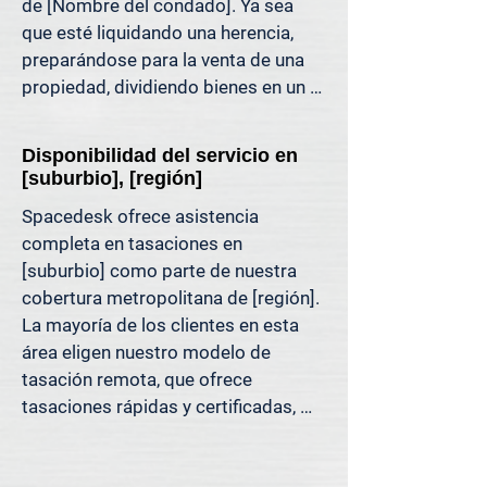
de [Nombre del condado]. Ya sea 
puede respaldar. Es una tasación 
que esté liquidando una herencia, 
inmobiliaria diseñada para las 
preparándose para la venta de una 
decisiones de hoy, no para los 
propiedad, dividiendo bienes en un 
métodos de ayer.

divorcio, protestando sus impuestos 
o simplemente quiera saber cuánto 
Porque decisiones tan importantes 
Disponibilidad del servicio en
capital tiene, ofrecemos tasaciones 
como esta deben basarse en datos, 
[suburbio], [región]
claras y justificables que le ayudan a 
no en la mejor estimación.
Spacedesk ofrece asistencia 
evitar costosos errores y a avanzar 
completa en tasaciones en 
con confianza.

[suburbio] como parte de nuestra 
cobertura metropolitana de [región]. 
Apoyamos a propietarios, abogados, 
La mayoría de los clientes en esta 
agentes e inversionistas que confían 
área eligen nuestro modelo de 
en valores inmobiliarios precisos 
tasación remota, que ofrece 
para tomar decisiones informadas y 
tasaciones rápidas y certificadas, 
reducir el riesgo donde más importa.
respaldadas por datos de MLS, 
registros públicos y análisis de 