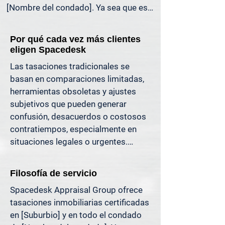
[Nombre del condado]. Ya sea que esté 
liquidando una herencia, preparándose 
para la venta de una propiedad, 
Por qué cada vez más clientes
dividiendo bienes en un divorcio, 
eligen Spacedesk
protestando sus impuestos o 
Las tasaciones tradicionales se 
simplemente quiera saber cuánto 
basan en comparaciones limitadas, 
capital tiene, ofrecemos tasaciones 
herramientas obsoletas y ajustes 
claras y justificables que le ayudan a 
subjetivos que pueden generar 
evitar costosos errores y a avanzar con 
confusión, desacuerdos o costosos 
confianza.

contratiempos, especialmente en 
situaciones legales o urgentes.

Apoyamos a propietarios, abogados, 
agentes e inversionistas que confían 
En Spacedesk, utilizamos datos de 
en valores inmobiliarios precisos para 
Filosofía de servicio
mercado más amplios, registros 
tomar decisiones informadas y reducir 
Spacedesk Appraisal Group ofrece 
verificados y técnicas de modelado 
el riesgo donde más importa.
tasaciones inmobiliarias certificadas 
probadas para generar resultados 
en [Suburbio] y en todo el condado 
claros y consistentes que usted 