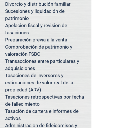
Divorcio y distribución familiar

Si se encuentra cerca y no está 
Sucesiones y liquidación de 
seguro de si atendemos su 
patrimonio

propiedad, simplemente pregunte; 
Apelación fiscal y revisión de 
con gusto le confirmaremos.

tasaciones

¿Tiene propiedades en varios 
Preparación previa a la venta

mercados? Tenemos lo que 
Comprobación de patrimonio y 
necesita.

valoración FSBO

Transacciones entre particulares y 
Además de servir a [Suburbio], 
adquisiciones

Spacedesk Appraisal Group también 
Tasaciones de inversores y 
ofrece servicios de tasación en 
estimaciones de valor real de la 
Austin, San Antonio, Houston y el 
propiedad (ARV)

área metropolitana de Dallas-Fort 
Tasaciones retrospectivas por fecha 
Worth.

de fallecimiento

Tasación de cartera e informes de 
Nuestros sistemas centralizados y 
activos

nuestra metodología consistente 
Administración de fideicomisos y 
nos permiten ofrecer tasaciones 