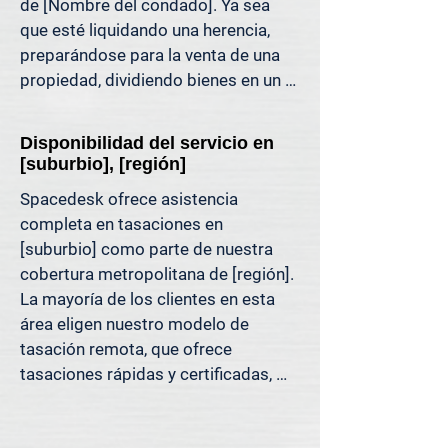
de [Nombre del condado]. Ya sea 
puede respaldar. Es una tasación 
que esté liquidando una herencia, 
inmobiliaria diseñada para las 
preparándose para la venta de una 
decisiones de hoy, no para los 
propiedad, dividiendo bienes en un 
métodos de ayer.

divorcio, protestando sus impuestos 
o simplemente quiera saber cuánto 
Porque decisiones tan importantes 
Disponibilidad del servicio en
capital tiene, ofrecemos tasaciones 
como esta deben basarse en datos, 
[suburbio], [región]
claras y justificables que le ayudan a 
no en la mejor estimación.
Spacedesk ofrece asistencia 
evitar costosos errores y a avanzar 
completa en tasaciones en 
con confianza.

[suburbio] como parte de nuestra 
cobertura metropolitana de [región]. 
Apoyamos a propietarios, abogados, 
La mayoría de los clientes en esta 
agentes e inversionistas que confían 
área eligen nuestro modelo de 
en valores inmobiliarios precisos 
tasación remota, que ofrece 
para tomar decisiones informadas y 
tasaciones rápidas y certificadas, 
reducir el riesgo donde más importa.
respaldadas por datos de MLS, 
registros públicos y análisis de 