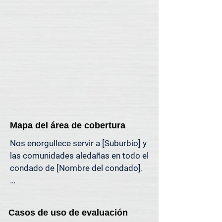
mercado.

Si necesita una visita presencial a su 
propiedad (por motivos legales, 
específicos de la propiedad o 
personales), ofrecemos asistencia 
en tasaciones presenciales en toda 
la región de [región].
Mapa del área de cobertura
Nos enorgullece servir a [Suburbio] y 
las comunidades aledañas en todo el 
condado de [Nombre del condado].

El mapa a continuación muestra 
nuestra cobertura habitual de 
Casos de uso de evaluación
tasaciones en el área de [Suburbio]. 