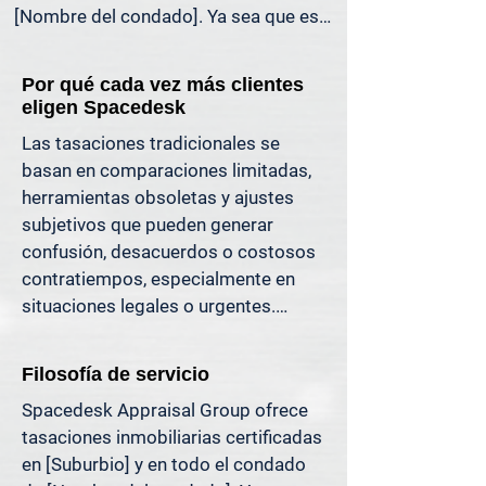
[Nombre del condado]. Ya sea que esté 
liquidando una herencia, preparándose 
para la venta de una propiedad, 
Por qué cada vez más clientes
dividiendo bienes en un divorcio, 
eligen Spacedesk
protestando sus impuestos o 
Las tasaciones tradicionales se 
simplemente quiera saber cuánto 
basan en comparaciones limitadas, 
capital tiene, ofrecemos tasaciones 
herramientas obsoletas y ajustes 
claras y justificables que le ayudan a 
subjetivos que pueden generar 
evitar costosos errores y a avanzar con 
confusión, desacuerdos o costosos 
confianza.

contratiempos, especialmente en 
situaciones legales o urgentes.

Apoyamos a propietarios, abogados, 
agentes e inversionistas que confían 
En Spacedesk, utilizamos datos de 
en valores inmobiliarios precisos para 
Filosofía de servicio
mercado más amplios, registros 
tomar decisiones informadas y reducir 
Spacedesk Appraisal Group ofrece 
verificados y técnicas de modelado 
el riesgo donde más importa.
tasaciones inmobiliarias certificadas 
probadas para generar resultados 
en [Suburbio] y en todo el condado 
claros y consistentes que usted 