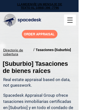
LLAME/ENVÍE UN MENSAJE DE
TEXTO AL 1(866) 396 -7796
ORDER APPRAISAL
/
Tasaciones-[Suburbio]
Directorio de
cobertura
[Suburbio] Tasaciones
de bienes raíces
Real estate appraisal based on data,
not guesswork.
Spacedesk Appraisal Group ofrece 
tasaciones inmobiliarias certificadas 
en [Suburbio] y en todo el condado de 